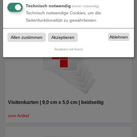
Technisch notwendig
(immer notwendig)
Technisch notwendige Cookies, um die
Visitenkarten | 8,5 cm x 5,5 cm | einseitig
Seitenfunktionalität zu gewährleisten
zum Artikel
Ablehnen
Allen zustimmen
Akzeptieren
Realisiert mit Klaro!
Visitenkarten | 9,0 cm x 5,0 cm | beidseitig
zum Artikel