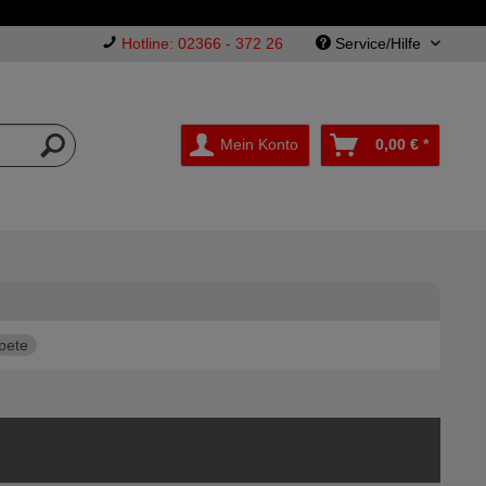
Hotline: 02366 - 372 26
Service/Hilfe
Mein Konto
0,00 € *
pete