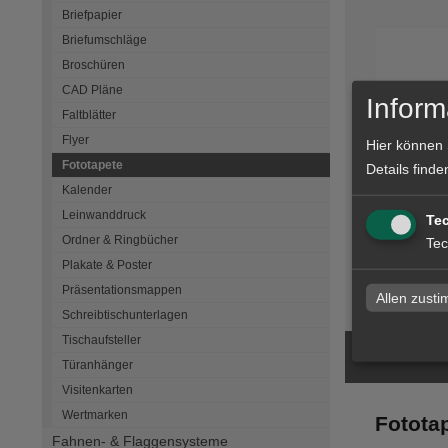
Briefpapier
Briefumschläge
Broschüren
CAD Pläne
Inform
Faltblätter
Flyer
Hier können 
Fototapete
Details finde
Fotota
Kalender
Leinwanddruck
Te
Ordner & Ringbücher
Tec
Plakate & Poster
zum Artike
Präsentationsmappen
Allen zust
Schreibtischunterlagen
Tischaufsteller
Türanhänger
Visitenkarten
Wertmarken
Fotota
Fahnen- & Flaggensysteme