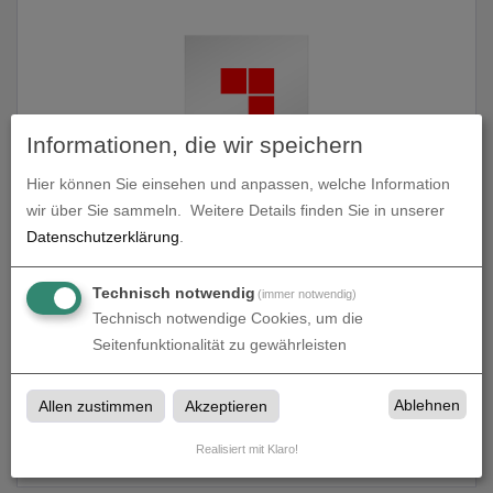
Informationen, die wir speichern
Hier können Sie einsehen und anpassen, welche Information
wir über Sie sammeln.
Weitere Details finden Sie in unserer
Aufkleber Polymer 2D - weiß und transparent
Datenschutzerklärung
.
zum Artikel
Technisch notwendig
(immer notwendig)
Technisch notwendige Cookies, um die
Seitenfunktionalität zu gewährleisten
Aufkleber polymer 5-7 Jahre
Ablehnen
Allen zustimmen
Akzeptieren
Aufkleber polymer 5-7 Jahre bei Vest-Druck in Herten,
Realisiert mit Klaro!
Recklinghausen, Herne, Bochum, Gelsenkirchen und Marl