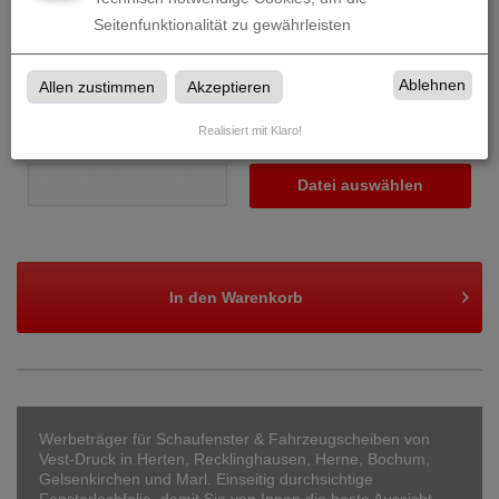
zzgl. 19% MwSt.
4,99
€
Seitenfunktionalität zu gewährleisten
Gesamtbetrag (brutto)
31,24
€
Ablehnen
Allen zustimmen
Akzeptieren
Realisiert mit Klaro!
Datenupload
(min. 0 / max. 10)
Datei auswählen
In den
Warenkorb
Werbeträger für Schaufenster & Fahrzeugscheiben von
Vest-Druck in Herten, Recklinghausen, Herne, Bochum,
Gelsenkirchen und Marl. Einseitig durchsichtige