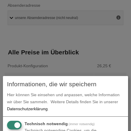
Absenderadresse
Alle Preise im Überblick
Produkt-Konfiguration
26,25
€
Druckdaten überprüfen
0,00
€
Informationen, die wir speichern
Produktion und Versand
0,00
€
Hier können Sie einsehen und anpassen, welche Information
wir über Sie sammeln.
Weitere Details finden Sie in unserer
Produktions- und Lieferzeit
0,00
€
Datenschutzerklärung
.
Gesamtbetrag (netto)
26,25
€
Technisch notwendig
(immer notwendig)
Technisch notwendige Cookies, um die